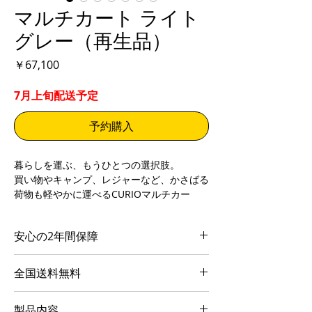
マルチカート ライト
グレー（再生品）
価
￥67,100
格
7月上旬配送予定
予約購入
暮らしを運ぶ、もうひとつの選択肢。
買い物やキャンプ、レジャーなど、かさばる
荷物も軽やかに運べるCURIOマルチカー
ト。日常とアウトドアを行き来するアクティ
ブな家族にぴったりです。
安心の2年間保障
駅の自動改札をスムーズに通過できるほか、
ながく安心してご使用いただくために、
スペースの限られたショップやレストラン、
全国送料無料
CURIOオンラインストアでお買い求めいた
人で賑わうスーパーマーケットなどでもスム
だいたペットカート本体に限り、お買い上げ
ーズに方向転換できる優れた取り回し性能を
CURIOオンラインストアでマルチカート本
の日より2年間保障いたします（その他の店
製品内容
備えています。