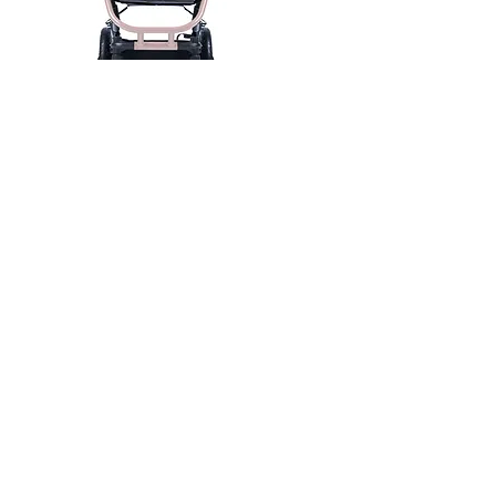
タ
脂、リム:ナイロン樹脂 / 金属ベ
イ
アリング
ヤ
そ
ポリウレタンなど
の
マルチカート スモーキピンク（再生
他
品）
パ
価格
￥67,100
ー
NEW
NEW
NEW
NEW
NEW
ツ
CURIO カスタマーサービス
TEL
058-271-7430
／FAX
058-213-5388
info@curio-web.com
営業時間 10:00-17:00（年末年始、土日祝日を除く）
ご購入、修理・メンテナンスのご相談、お問い合わせは
、
CURIOカスタマーサービス
までご連絡ください。
利用規約