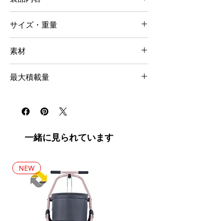
体をお買い上げの場合は全国送料無料です。
舗でお買い求めいただいた場合のペットカー
サスペンションと大径タイヤが、段差やでこ
在庫があるモデルは最短一週間以内にお受け
ト本体の保障期間は1年間です）。保障に関
マルチカート本体:フレーム、カーゴ、マッ
ぼこ道の振動をしっかり吸収。ハンドルを取
取りいただけます。ご購入のご相談は、
サイズ・重量
する規定・内容は、 取扱説明書にてご確認
ト、カーゴ固定バー、カーゴフレーム、工
られにくく、荷物を載せた状態でも安定した
CURIOカスタマーサービスまでご連絡くだ
ください。
具、取付説明書／保証書
押し心地を実現します。
さい。
状
幅
奥行
高さ
カー
重量
素材
態
き
ゴま
折りたためば場所を取らず自立するため、玄
での
関や限られたスペースでもすっきり収納でき
フ
アルミニウムパイプ、ナイロン樹
最大積載量
高さ
ます。
レ
脂、金属部品
日々の買い物や荷物の運搬はもちろん、アウ
15kg
ー
使
52cm
71cm
99cm
41cm
8.65
トドアやイベントなど、さまざまなシーンで
ム
用
㎏
活躍するマルチカートです。
時
カ
生地:ポリエステル、カーゴフレ
※ストローラー本体をお持ちの方は、ご自分
一緒に見られています
ー
ーム:ステンレススチール、部品:
折
52cm
42cm
99cm
8.65
で取り付けできる
マルチカートユニット
をご
ゴ
ナイロン樹脂
り
㎏
購入ください。
た
前
タイヤ:7.5 インチ樹脂製、リム:
NEW
た
タ
ナイロン樹脂 / 金属ベアリング
み
イ
時
ヤ
後
タイヤ:12.5 インチゴム / 発泡樹