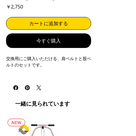
価
￥2,750
格
カートに追加する
今すぐ購入
交換用にご購入いただける、肩ベルトと股ベ
ルトのセットです。
※シートベルトパッド（別売り）は付属して
おりません
※肩ベルトのみ、股ベルトのみの販売は行っ
ておりません。
一緒に見られています
※バックルのみの販売は行っておりません。
素材：ポリエステル（ベルト部分）、
樹脂
（バックル）
NEW