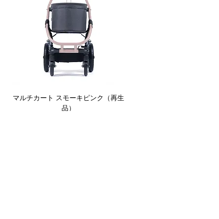
マルチカート スモーキピンク（再生
品）
価格
￥67,100
NEW
NEW
NEW
NEW
NEW
CURIO カスタマーサービス
TEL
058-271-7430
／FAX
058-213-5388
info@curio-web.com
営業時間 10:00-17:00（年末年始、土日祝日を除く）
ご購入、修理・メンテナンスのご相談、お問い合わせは
、
CURIOカスタマーサービス
までご連絡ください。