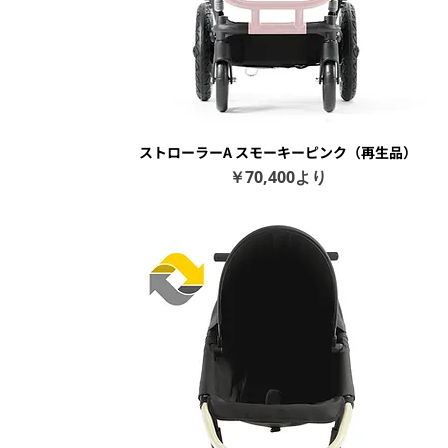
ストローラーA スモーキーピンク（再生品）
クイックビュー
セール価格
￥70,400
より