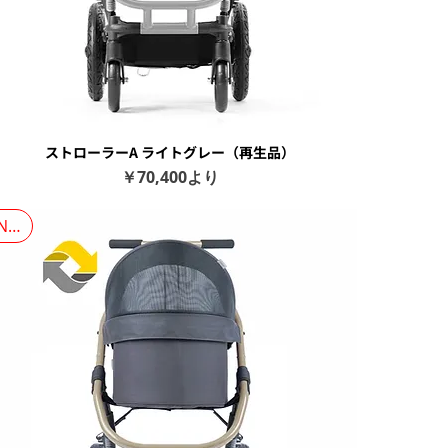
ストローラーA ライトグレー（再生品）
クイックビュー
セール価格
￥70,400
より
NEW