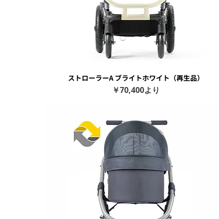
ストローラーA ブライトホワイト（再生品）
クイックビュー
セール価格
￥70,400
より