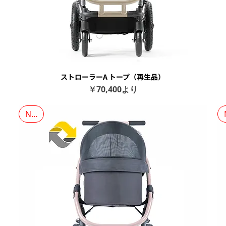
ストローラーA トープ（再生品）
クイックビュー
セール価格
￥70,400
より
NEW