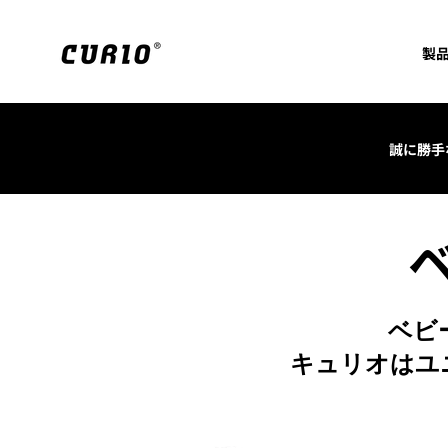
製
誠に勝手な
ベビ
キュリオはユ